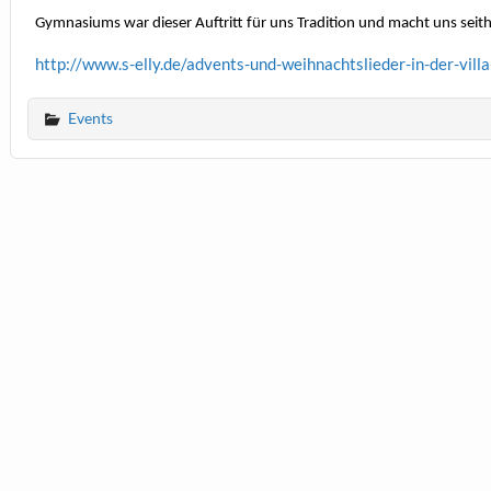
Gymnasiums war dieser Auftritt für uns Tradition und macht uns seith
http://www.s-elly.de/advents-und-weihnachtslieder-in-der-vill
Events